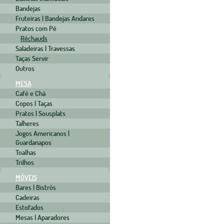
Bandejas
Fruteiras | Bandejas Andares
Pratos com Pé
Réchauds
Saladeiras | Travessas
Taças Servir
Outros
MESA
Café e Chá
Copos | Taças
Pratos | Sousplats
Talheres
Jogos Americanos |
Guardanapos
Toalhas
Trilhos
MÓVEIS
Bares | Bistrôs
Cadeiras
Estofados
Mesas | Aparadores