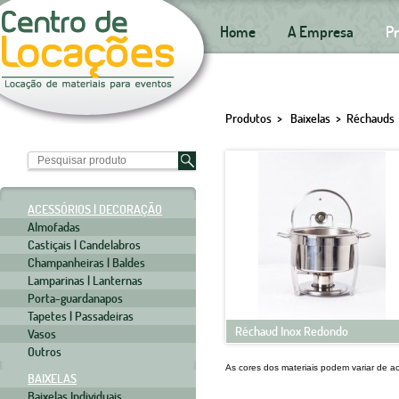
Home
A Empresa
P
Produtos > Baixelas > Réchauds
ACESSÓRIOS | DECORAÇÃO
Almofadas
Castiçais | Candelabros
Champanheiras | Baldes
Lamparinas | Lanternas
Porta-guardanapos
Tapetes | Passadeiras
Réchaud Inox Redondo
Vasos
Outros
As cores dos materiais podem variar de a
BAIXELAS
Baixelas Individuais