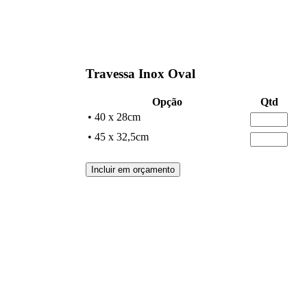
Travessa Inox Oval
Opção
Qtd
• 40 x 28cm
• 45 x 32,5cm