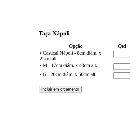
Taça Nápoli
Opção
Qtd
• Castiçal Nápoli - 8cm diâm. x
25cm alt.
• M - 17cm diâm. x 43cm alt.
• G - 20cm diâm. x 50cm alt.